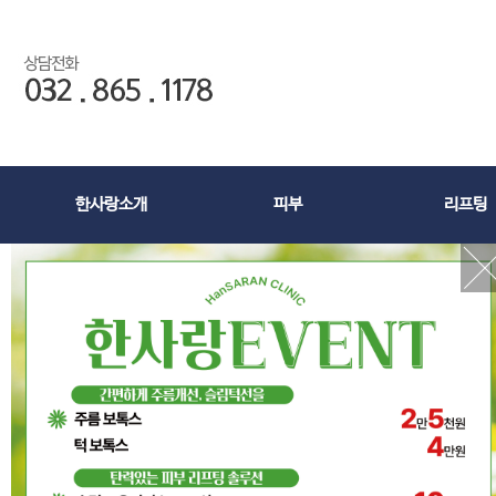
한사랑소개
피부
리프팅
아이디
패스워드