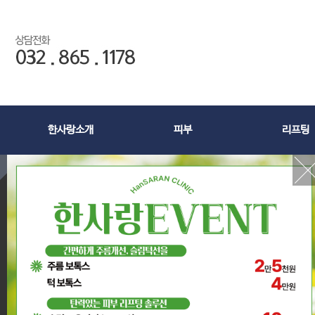
한사랑소개
피부
리프팅
작성일 : 16-11-25
[칼럼] 피부속 색소침
공지사항
글쓴이 :
한사랑클리…
이벤트
언론보도