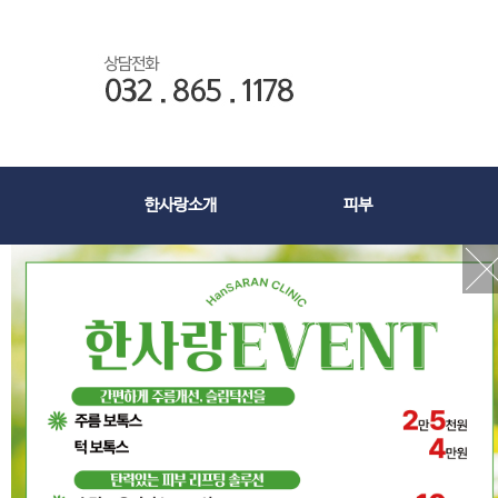
한사랑소개
피부
루비레이저
클라리티
제모(아포지엘리트플러스)