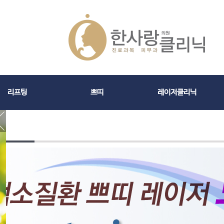
리프팅
쁘띠
레이저클리닉