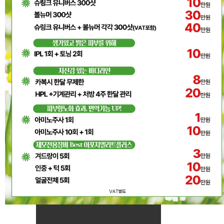
제모(아리온)
화이트닝
IPL
토닝
프락셀
아쿠아필
CO2