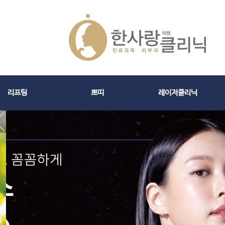
리프팅
쁘띠
레이저클리닉