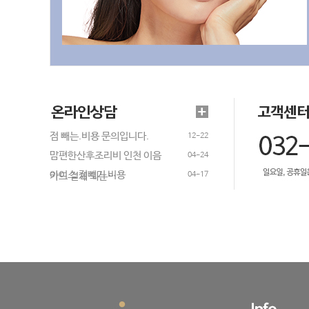
점 빼는.비용 문의입니다.
12-22
맘편한산후조리비 인천 이음
04-24
아이스 점빼기 비용
카드 결제 되는…
04-17